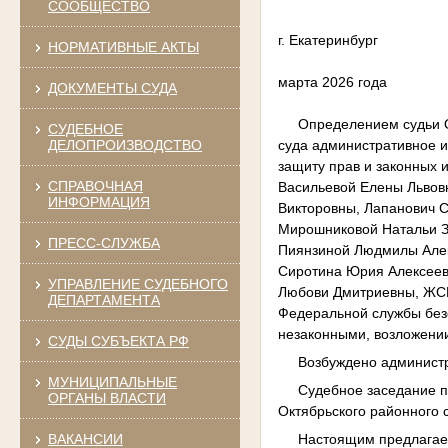
СООБЩЕСТВО
г. Екатеринбург
НОРМАТИВНЫЕ АКТЫ
марта 2026 года
ДОКУМЕНТЫ СУДА
Определением судьи Октя
СУДЕБНОЕ
суда административное и
ДЕЛОПРОИЗВОДСТВО
защиту прав и законных 
СПРАВОЧНАЯ
Васильевой Елены Львов
ИНФОРМАЦИЯ
Викторовны, Лапанович 
Мирошниковой Натальи З
ПРЕСС-СЛУЖБА
Пиянзиной Людмилы Алек
Сиротина Юрия Алексеев
УПРАВЛЕНИЕ СУДЕБНОГО
Любови Дмитриевны, ЖСК
ДЕПАРТАМЕНТА
Федеральной службы без
незаконными, возложени
СУДЫ СУБЪЕКТА РФ
Возбуждено администра
МУНИЦИПАЛЬНЫЕ
Судебное заседание по 
ОРГАНЫ ВЛАСТИ
Октябрьского районного с
ВАКАНСИИ
Настоящим предлагаетс