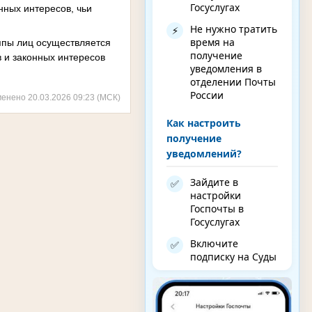
Госуслугах
нных интересов, чьи
Не нужно тратить
⚡
время на
ппы лиц осуществляется
получение
 и законных интересов
уведомления в
отделении Почты
России
менено 20.03.2026 09:23 (МСК)
Как настроить
получение
уведомлений?
Зайдите в
✅
настройки
Госпочты в
Госуслугах
Включите
✅
подписку на Суды