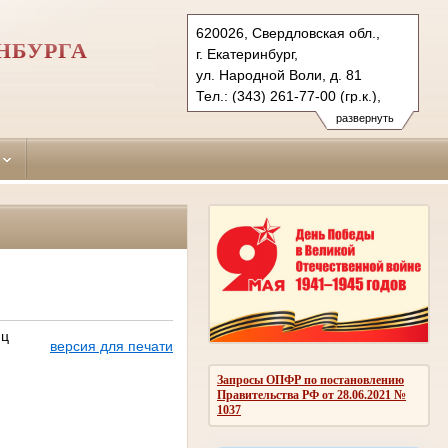
620026, Свердловская обл.,
НБУРГА
г. Екатеринбург,
ул. Народной Воли, д. 81
Тел.: (343) 261-77-00 (гр.к.),
261-62-72 (уг.к.), 261-69-79 (ф.)
развернуть
oktiabrsky.svd@sudrf.ru
иц
версия для печати
Запросы ОПФР по постановлению
Правительства РФ от 28.06.2021 №
1037