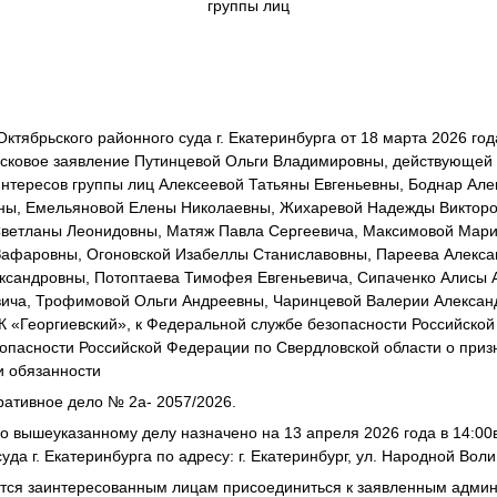
группы лиц
1
брьского районного суда г. Екатеринбурга от 18 марта 2026 года
сковое заявление Путинцевой Ольги Владимировны, действующей в
интересов группы лиц Алексеевой Татьяны Евгеньевны, Боднар Ал
ны, Емельяновой Елены Николаевны, Жихаревой Надежды Викторо
Светланы Леонидовны, Матяж Павла Сергеевича, Максимовой Мари
афаровны, Огоновской Изабеллы Станиславовны, Пареева Алекса
сандровны, Потоптаева Тимофея Евгеньевича, Сипаченко Алисы 
ича, Трофимовой Ольги Андреевны, Чаринцевой Валерии Алексан
 «Георгиевский», к Федеральной службе безопасности Российско
опасности Российской Федерации по Свердловской области о приз
и обязанности
тивное дело № 2а- 2057/2026.
вышеуказанному делу назначено на 13 апреля 2026 года в 14:0
уда г. Екатеринбурга по адресу: г. Екатеринбург, ул. Народной Вол
я заинтересованным лицам присоединиться к заявленным админ