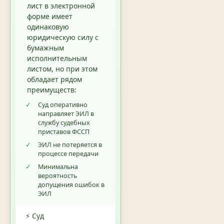
лист в электронной
форме имеет
одинаковую
юридическую силу с
бумажным
исполнительным
листом, но при этом
обладает рядом
преимуществ:
✓
Суд оперативно
направляет ЭИЛ в
службу судебных
приставов ФССП
✓
ЭИЛ не потеряется в
процессе передачи
✓
Минимальна
вероятность
допущения ошибок в
ЭИЛ
⚡ Суд