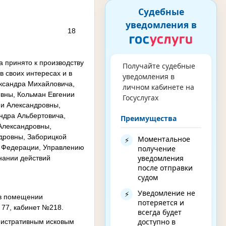
Судебные
уведомления в
8
 принято к производству
Получайте судебные
 своих интересах и в
уведомления в
ександра Михайловича,
личном кабинете на
вны, Кольман Евгении
Госуслугах
и Александровны,
ндра Альбертовича,
Преимущества
Александровны,
дровны, Заборицкой
Моментальное
⚡
й Федерации, Управлению
получение
уведомления
нании действий
после отправки
судом
Уведомление не
⚡
0в помещении
потеряется и
и 77, кабинет №218.
всегда будет
доступно в
истративным исковым