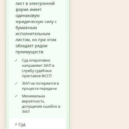
лист в электронной
форме имеет
одинаковую
юридическую силу с
бумажным
исполнительным
листом, но при этом
обладает рядом
преимуществ:
✓
Суд оперативно
направляет ЭИЛ в
службу судебных
приставов ФССП
✓
ЭИЛ не потеряется в
процессе передачи
✓
Минимальна
вероятность
допущения ошибок в
ЭИЛ
⚡ Суд