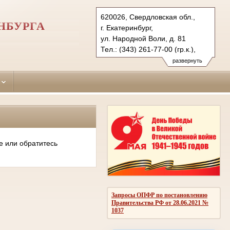
620026, Свердловская обл.,
НБУРГА
г. Екатеринбург,
ул. Народной Воли, д. 81
Тел.: (343) 261-77-00 (гр.к.),
261-62-72 (уг.к.), 261-69-79 (ф.)
развернуть
oktiabrsky.svd@sudrf.ru
е или обратитесь
Запросы ОПФР по постановлению
Правительства РФ от 28.06.2021 №
1037