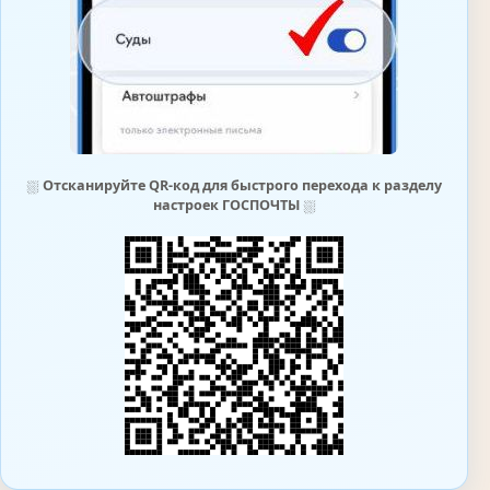
⛆
Отсканируйте QR-код для быстрого перехода к разделу
настроек ГОСПОЧТЫ
⛆