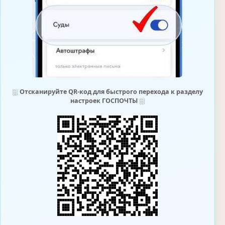
⛆
Отсканируйте QR-код для быстрого перехода к разделу
настроек ГОСПОЧТЫ
⛆