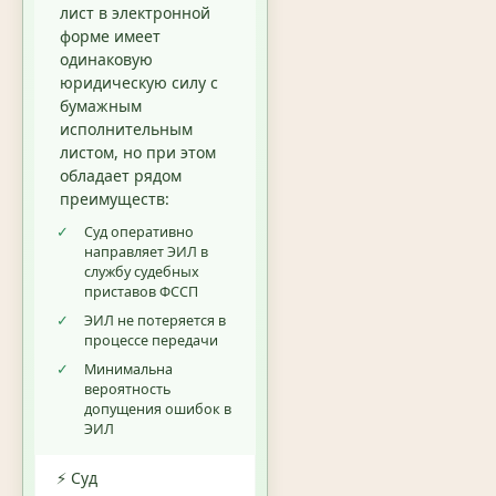
лист в электронной
форме имеет
одинаковую
юридическую силу с
бумажным
исполнительным
листом, но при этом
обладает рядом
преимуществ:
✓
Суд оперативно
направляет ЭИЛ в
службу судебных
приставов ФССП
✓
ЭИЛ не потеряется в
процессе передачи
✓
Минимальна
вероятность
допущения ошибок в
ЭИЛ
⚡ Суд