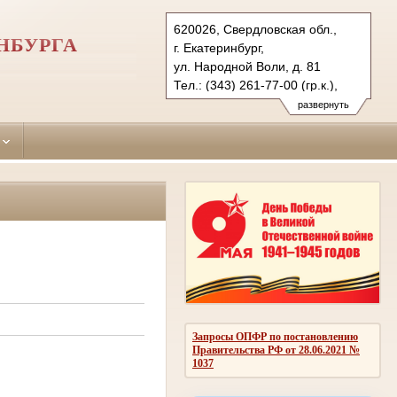
620026, Свердловская обл.,
НБУРГА
г. Екатеринбург,
ул. Народной Воли, д. 81
Тел.: (343) 261-77-00 (гр.к.),
261-62-72 (уг.к.), 261-69-79 (ф.)
развернуть
oktiabrsky.svd@sudrf.ru
Запросы ОПФР по постановлению
Правительства РФ от 28.06.2021 №
1037