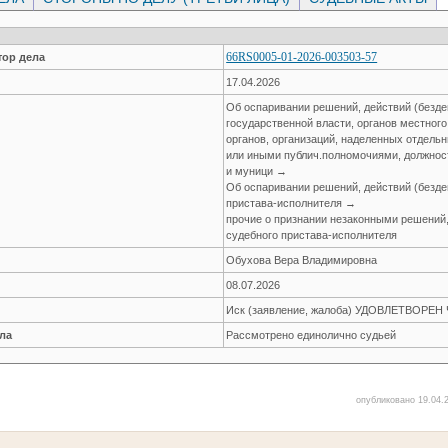
66RS0005-01-2026-003503-57
ор дела
17.04.2026
Об оспаривании решений, действий (безде
государственной власти, органов местног
органов, организаций, наделенных отдел
или иными публич.полномочиями, должнос
и муници →
Об оспаривании решений, действий (безде
пристава-исполнителя →
прочие о признании незаконными решений,
судебного пристава-исполнителя
Обухова Вера Владимировна
08.07.2026
Иск (заявление, жалоба) УДОВЛЕТВОРЕ
ла
Рассмотрено единолично судьей
опубликовано 19.04.2