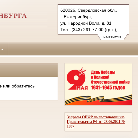
620026, Свердловская обл.,
НБУРГА
г. Екатеринбург,
ул. Народной Воли, д. 81
Тел.: (343) 261-77-00 (гр.к.),
261-62-72 (уг.к.), 261-69-79 (ф.)
развернуть
oktiabrsky.svd@sudrf.ru
е или обратитесь
Запросы ОПФР по постановлению
Правительства РФ от 28.06.2021 №
1037