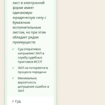
лист в электронной
форме имеет
одинаковую
юридическую силу с
бумажным
исполнительным
листом, но при этом
обладает рядом
преимуществ:
✓
Суд оперативно
направляет ЭИЛ в
службу судебных
приставов ФССП
✓
ЭИЛ не потеряется в
процессе передачи
✓
Минимальна
вероятность
допущения ошибок в
ЭИЛ
⚡ Суд